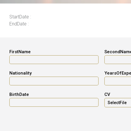
StartDate :
EndDate :
FirstName
SecondNam
Nationality
YearsOfExpe
BirthDate
CV
SelectFile