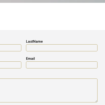
LastName
Email